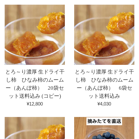
替
え
とろ～り濃厚 生ドライ干
とろ～り濃厚 生ドライ干
し柿 ひなみ柿のムーム
し柿 ひなみ柿のムーム
ー（あんぽ柿） 20袋セ
ー（あんぽ柿） 6袋セ
ット送料込み (コピー)
ット送料込み
通
通
¥12,800
¥4,030
常
常
価
価
格
格