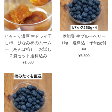
とろ～り濃厚 生ドライ干
奥能登 生ブルーベリー
し柿 ひなみ柿のムーム
1kg 送料込 予約受付
ー（あんぽ柿） お試し
中
通
２袋セット送料込み
¥5,500
常
通
¥1,630
価
常
格
価
格