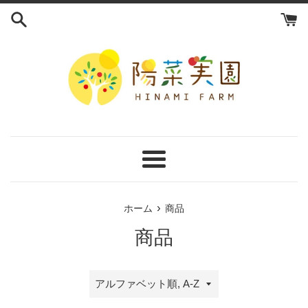
コ
ン
テ
ン
ツ
に
ス
キ
ッ
プ
メ
す
ニ
る
ュ
›
ホーム
商品
ー
商品
並
び